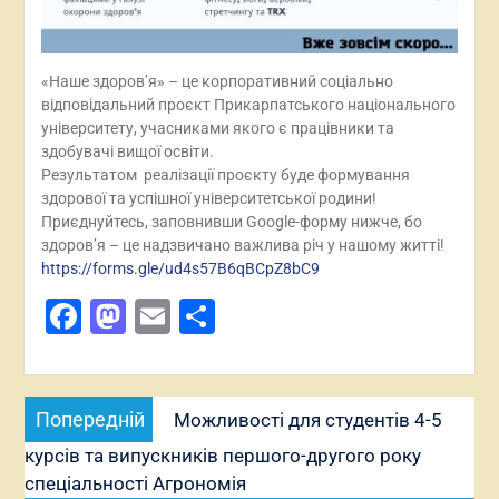
«Наше здоров’я» – це корпоративний соціально
відповідальний проєкт Прикарпатського національного
університету, учасниками якого є працівники та
здобувачі вищої освіти.
Результатом реалізації проєкту буде формування
здорової та успішної університетської родини!
Приєднуйтесь, заповнивши Google-форму нижче, бо
здоров’я – це надзвичано важлива річ у нашому житті!
https://forms.gle/ud4s57B6qBCpZ8bC9
Facebook
Mastodon
Email
Поділитися
Навігація
Попередній
Попередній
Можливості для студентів 4-5
записів
запис:
курсів та випускників першого-другого року
спеціальності Агрономія