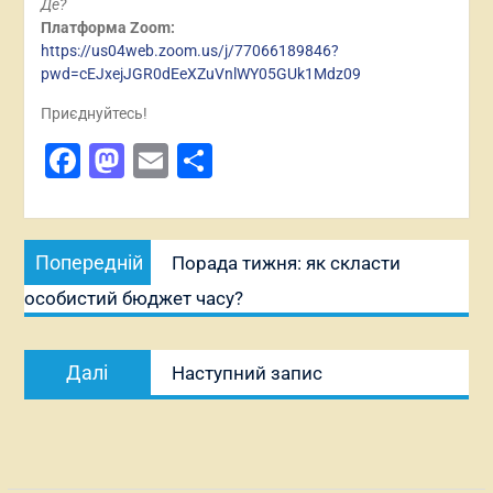
Де?
Платформа Zoom:
https://us04web.zoom.us/j/77066189846?
pwd=cEJxejJGR0dEeXZuVnlWY05GUk1Mdz09
Приєднуйтесь!
Facebook
Mastodon
Email
Поділитися
Навігація
Попередній
Попередній
Порада тижня: як скласти
записів
запис:
особистий бюджет часу?
Наступний
Далі
Наступний запис
запис: