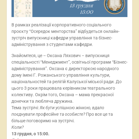
В рамках реалізації корпоративного соціального
проєкту “Осередок менторства” відбудеться онлайн-
зустріч випускниці кафедри управління та бізнес-
адміністрування з студентами кафедри.
Знайомтеся, це – Оксана Ляхович – випускниця
спеціальності “Менеджмент”, освітньої програми “Бізнес-
адміністрування”. Оксана є директоркою народного
дому імені Г. Рожанського управління культури,
національностей та релігій Калуської міської ради. До
цього 3 роки працювала керівником театрального
колективу. Окрім того, Оксана – мама прекрасної
донечки та любляча дружина.
Тема зустрічі:
Як бути успішною жінкою, вдало
поєднувати професійне та особисте?
Про все це та
більше поговоримо на зустрічі.
Коли?
13 грудня, о 15:00.