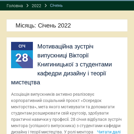
Січень
Головна
2022
Місяць:
Січень 2022
Мотиваційна зустріч
СІЧ
28
випускниці Вікторії
Книгиницької з студентами
кафедри дизайну і теорії
мистецтва
Асоціація випускників активно реалізовує
корпоративний соціальний проєкт «Осередок
менторства», мета якого мотивувати та допомагати
студентам розширювати свій кругозір, здобувати
практичні навички у професії. 28 січня відбулася зустріч
ментора (успішного випускника) з студентами кафедри
дизайну і теорії мистецтва. У ролі ментора
Читати далі