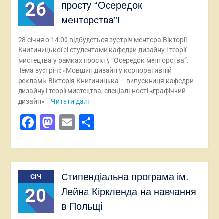
26
проєту “Осередок
менторства”!
28 січня о 14:00 відбудеться зустріч ментора Вікторії
Книгиницької зі студентами кафедри дизайну і теорії
мистецтва у рамках проєкту “Осередок менторства”.
Тема зустрічі: «Мовшин дизайн у корпоративній
рекламі» Вікторія Книгиницька – випускниця кафедри
дизайну і теорії мистецтва, спеціальності «графічний
дизайн»
Читати далі
Facebook
Mastodon
Email
Поділитися
Стипендіальна програма ім.
СІЧ
20
Лейна Кіркленда на навчання
в Польщі