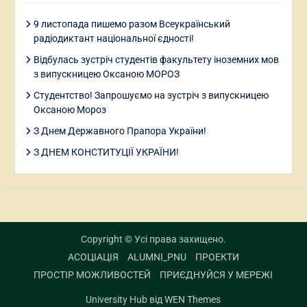
9 листопада пишемо разом Всеукраїнський
радіодиктант національної єдності!
Відбулась зустріч студентів факультету іноземних мов
з випускницею Оксаною МОРОЗ
Студентство! Запрошуємо на зустріч з випускницею
Оксаною Мороз
З Днем Державного Прапора України!
З ДНЕМ КОНСТИТУЦІЇ УКРАЇНИ!
Copyright © Усі права захищено.
АСОЦІАЦІЯ
ALUMNI_PNU
ПРОЕКТИ
ПРОСТІР МОЖЛИВОСТЕЙ
ПРИЄДНУЙСЯ У МЕРЕЖІ
University Hub від
WEN Themes