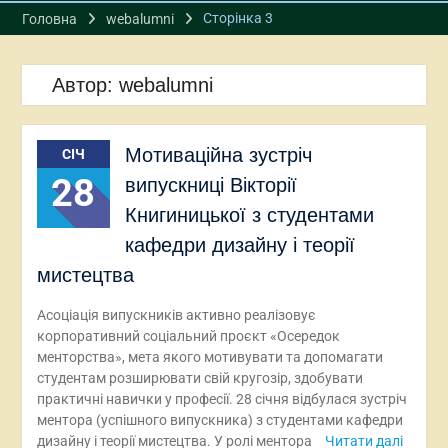
Сторінка 3
Головна
webalumni
Автор:
webalumni
Мотиваційна зустріч
СІЧ
28
випускниці Вікторії
Книгиницької з студентами
кафедри дизайну і теорії
мистецтва
Асоціація випускників активно реалізовує
корпоративний соціальний проєкт «Осередок
менторства», мета якого мотивувати та допомагати
студентам розширювати свій кругозір, здобувати
практичні навички у професії. 28 січня відбулася зустріч
ментора (успішного випускника) з студентами кафедри
дизайну і теорії мистецтва. У ролі ментора
Читати далі