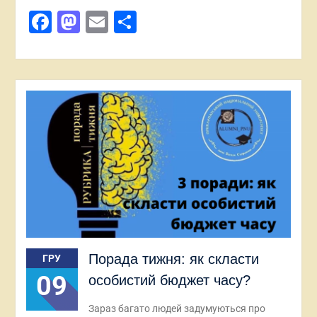
Facebook
Mastodon
Email
Поділитися
Порада тижня: як скласти
ГРУ
09
особистий бюджет часу?
Зараз багато людей задумуються про