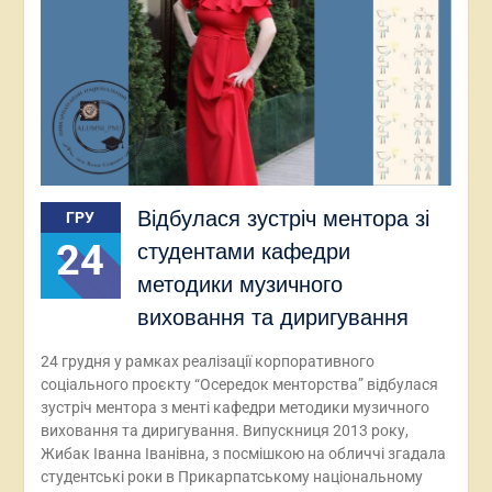
Відбулася зустріч ментора зі
ГРУ
24
студентами кафедри
методики музичного
виховання та диригування
24 грудня у рамках реалізації корпоративного
соціального проєкту “Осередок менторства” відбулася
зустріч ментора з менті кафедри методики музичного
виховання та диригування. Випускниця 2013 року,
Жибак Іванна Іванівна, з посмішкою на обличчі згадала
студентські роки в Прикарпатському національному