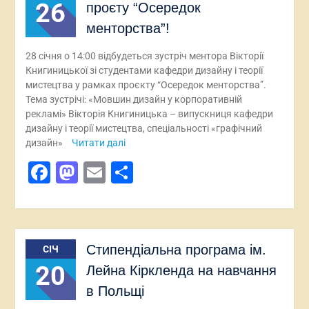
26
проєту “Осередок
менторства”!
28 січня о 14:00 відбудеться зустріч ментора Вікторії
Книгиницької зі студентами кафедри дизайну і теорії
мистецтва у рамках проєкту “Осередок менторства”.
Тема зустрічі: «Мовшин дизайн у корпоративній
рекламі» Вікторія Книгиницька – випускниця кафедри
дизайну і теорії мистецтва, спеціальності «графічний
дизайн»
Читати далі
Facebook
Mastodon
Email
Поділитися
Стипендіальна програма ім.
СІЧ
20
Лейна Кіркленда на навчання
в Польщі