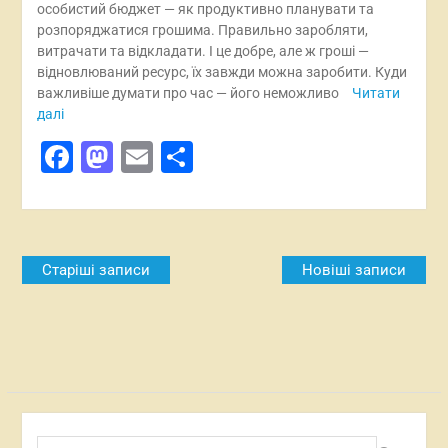
особистий бюджет — як продуктивно планувати та
розпоряджатися грошима. Правильно заробляти,
витрачати та відкладати. І це добре, але ж гроші —
відновлюваний ресурс, їх завжди можна заробити. Куди
важливіше думати про час — його неможливо
Читати
далі
Facebook
Mastodon
Email
Поділитися
Навігація
Старіші записи
Новіші записи
за
записами
Пошук: