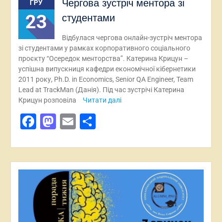
Чергова зустріч ментора зі
ГРУ
23
студентами
Відбулася чергова онлайн-зустріч ментора
зі студентами у рамках корпоративного соціального
проєкту “Осередок менторства”. Катерина Крицун –
успішна випускниця кафедри економічної кібернетики
2011 року, Ph.D. in Economics, Senior QA Engineer, Team
Lead at TrackMan (Данія). Під час зустрічі Катерина
Крицун розповіла
Читати далі
Facebook
Mastodon
Email
Поділитися