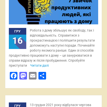
Робота з дому збільшує як свободу, так і
ГРУ
відповідальність. Справитися з
16
прокрастинацією і поліпшити результати
допоможуть наступні поради. Починайте
роботу якомога раніше. Один зі способів
продуктивно працювати з дому – це занурюватися в
справи відразу ж після пробудження. Спробуйте
приступати
Читати далі
Facebook
Mastodon
Email
Поділитися
13 грудня 2021 року відбулася чергова
ГРУ