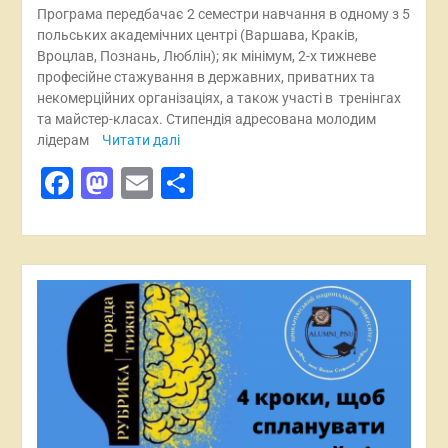
Програма передбачає 2 семестри навчання в одному з 5
польських академічних центрі (Варшава, Краків,
Вроцлав, Познань, Люблін); як мінімум, 2-х тижневе
професійне стажування в державних, приватних та
некомерційних організаціях, а також участі в тренінгах
та майстер-класах. Стипендія адресована молодим
лідерам
Читати далі
Facebook
Mastodon
Email
Поділитися