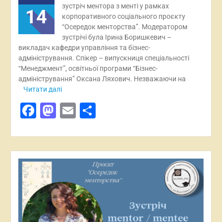
зустріч ментора з менті у рамках
14
корпоративного соціального проєкту
“Осередок менторства”. Модератором
зустрічі була Ірина Боришкевич –
викладач кафедри управління та бізнес-
адміністрування. Спікер – випускниця спеціальності
“Менеджмент”, освітньої програми “Бізнес-
адміністрування” Оксана Ляхович. Незважаючи на
Читати далі
Facebook
Mastodon
Email
Поділитися