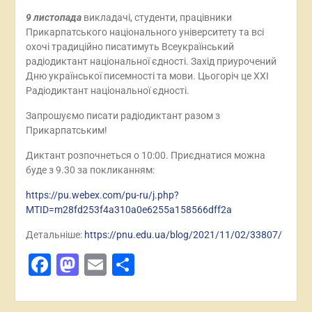
9 листопада
викладачі, студенти, працівники
Прикарпатського національного університету та всі
охочі традиційно писатимуть Всеукраїнський
радіодиктант національної єдності. Захід приурочений
Дню української писемності та мови. Цьогоріч це ХХІ
Радіодиктант національної єдності.
Запрошуємо писати радіодиктант разом з
Прикарпатським!
Диктант розпочнеться о 10:00. Приєднатися можна
буде з 9.30 за покликанням:
https://pu.webex.com/pu-ru/j.php?
MTID=m28fd253f4a310a0e6255a158566dff2a
Детальніше:
https://pnu.edu.ua/blog/2021/11/02/33807/
Facebook
Mastodon
Email
Поділитися
Навігація