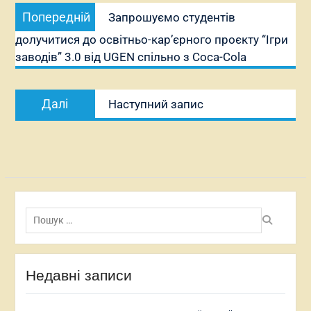
Попередній
Попередній
Запрошуємо студентів
записів
запис:
долучитися до освітньо-кар’єрного проєкту “Ігри
заводів” 3.0 від UGEN спільно з Coca-Cola
Наступний
Далі
Наступний запис
запис:
Пошук:
Недавні записи