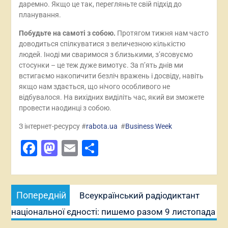
даремно. Якщо це так, перегляньте свій підхід до
планування.
Побудьте на самоті з собою.
Протягом тижня нам часто
доводиться спілкуватися з величезною кількістю
людей. Іноді ми сваримося з близькими, з’ясовуємо
стосунки – це теж дуже вимотує. За п’ять днів ми
встигаємо накопичити безліч вражень і досвіду, навіть
якщо нам здається, що нічого особливого не
відбувалося. На вихідних виділіть час, який ви зможете
провести наодинці з собою.
З інтернет-ресурсу #
rabota.ua
#
Business Week
Facebook
Mastodon
Email
Поділитися
Навігація
Попередній
Попередній
Всеукраїнський радіодиктант
записів
запис:
національної єдності: пишемо разом 9 листопада