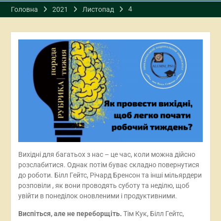
4
Головна
2021
Листопад
Вихідні для багатьох з нас – це час, коли можна дійсно
розслабитися. Однак потім буває складно повернутися
до роботи. Білл Гейтс, Річард Бренсон та інші мільярдери
розповіли , як вони проводять суботу та неділю, щоб
увійти в понеділок оновленими і продуктивними.
Виспіться, але не переборщіть.
Тім Кук, Білл Гейтс,