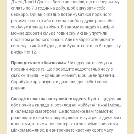
Джек Дорсі і Джефф Безос розповіли, що в середньому
сплять по 7,3 годин на добу, щоб відчувати себе
бадьоро. Однак складно дотримуватися подібного
режиму тим, хто або починає роботу дуже рано, або
закінчує її занадто пізно. В такому випадку у вихідні
можна добрати кілька годин сну, які ви упустили
протягом робочого тижня. Але не варто створювати
систему, в якій в будні дні ви будете спати по 5 годин, а у
вихідні по 12.
Проведіть час з близькими.
Чи відчуваєте почуття
провини через те, що проводите недостатньо часу з
сім’єю? Вихідні – кращий момент, щоб це виправити.
Спробуйте організувати дозвілля для себе і своєї
родини.
Складіть план на наступний тиждень.
Купіть щоденник
або почніть складати розклад на майбутні тижні і місяці
в календарі смартфона. Це допоможе вам грамотно
розподілити свій час, відрегулювати зустрічі з друзями і
колегами, а також поспостерігати за своїми звичками.
Цілком можливо, ви витрачаєте частину свого часу